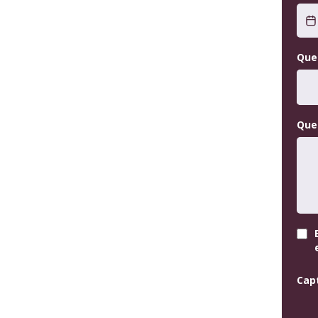
Que
Ques
Cap